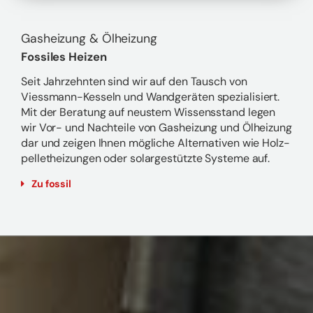
Gas­hei­zung & Öl­hei­zung
Fos­si­les Hei­zen
Seit Jahr­zehn­ten sind wir auf den Tausch von
Viessmann-​Kesseln und Wand­ge­rä­ten spe­zia­li­siert.
Mit der Be­ra­tung auf neus­tem Wis­sens­stand legen
wir Vor- und Nach­tei­le von Gas­hei­zung und Öl­hei­zung
dar und zei­gen Ihnen mög­li­che Al­ter­na­ti­ven wie Holz­
pel­let­hei­zun­gen oder so­lar­ge­stütz­te Sys­te­me auf.
Zu fos­sil