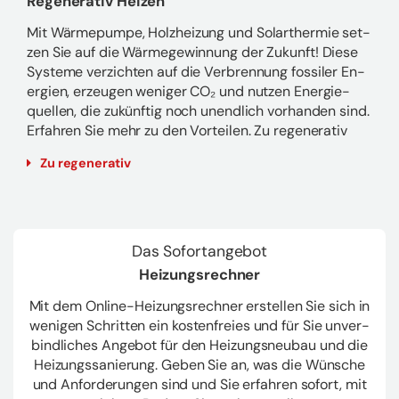
Re­ge­ne­ra­tiv Hei­zen
Mit Wär­me­pum­pe, Holz­hei­zung und So­lar­ther­mie set­
zen Sie auf die Wär­me­ge­win­nung der Zu­kunft! Diese
Sys­te­me ver­zich­ten auf die Ver­bren­nung fos­si­ler En­
er­gien, er­zeu­gen we­ni­ger CO₂ und nut­zen En­er­gie­
quel­len, die zu­künf­tig noch un­end­lich vor­han­den sind.
Er­fah­ren Sie mehr zu den Vor­tei­len. Zu re­ge­ne­ra­tiv
Zu re­ge­ne­ra­tiv
Das So­fort­an­ge­bot
Hei­zungs­rech­ner
Mit dem Online-​Heizungsrechner er­stel­len Sie sich in
we­ni­gen Schrit­ten ein kos­ten­frei­es und für Sie un­ver­
bind­li­ches An­ge­bot für den Hei­zungs­neu­bau und die
Hei­zungs­sa­nie­rung. Geben Sie an, was die Wün­sche
und An­for­de­run­gen sind und Sie er­fah­ren so­fort, mit