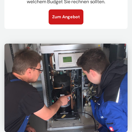
wel­chem Bud­get Sie rech­nen soll­ten.
Zum An­ge­bot