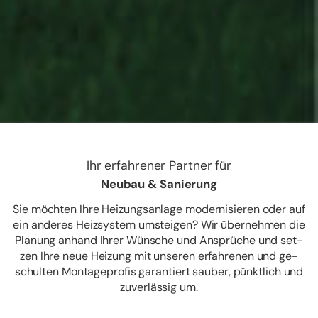
Ihr er­fah­re­ner Part­ner für
Neu­bau & Sa­nie­rung
Sie möch­ten Ihre Hei­zungs­an­la­ge mo­der­ni­sie­ren oder auf
ein an­de­res Heiz­sys­tem um­stei­gen? Wir über­neh­men die
Pla­nung an­hand Ihrer Wün­sche und An­sprü­che und set­
zen Ihre neue Hei­zung mit un­se­ren er­fah­re­nen und ge­
schul­ten Mon­ta­ge­pro­fis ga­ran­tiert sau­ber, pünkt­lich und
zu­ver­läs­sig um.