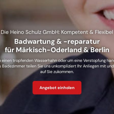
Die Heino Schulz GmbH: Kompetent & Flexibel
Badwartung & -reparatur
für Märkisch-Oderland & Berlin
um einen tropfenden Wasserhahn oder um eine Verstopfung han
 Badezimmer teilen Sie uns unkompliziert Ihr Anliegen mit und
auf Sie zukommen.
Angebot einholen