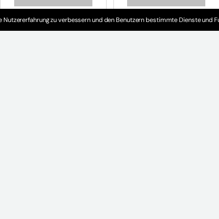
e Nutzererfahrung zu verbessern und den Benutzern bestimmte Dienste und Fu
Rund um die Uhr für Sie da
Reparatur & Notdienst