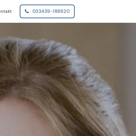
033439-188620
ntakt